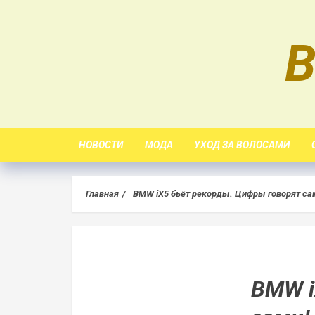
Skip
to
B
content
НОВОСТИ
МОДА
УХОД ЗА ВОЛОСАМИ
Главная
BMW iX5 бьёт рекорды. Цифры говорят са
BMW i