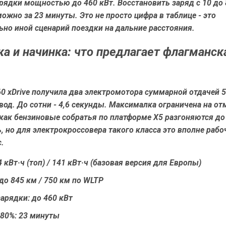
рядки мощностью до 460 кВт. Восстановить заряд с 10 до 
ожно за 23 минуты. Это не просто цифра в таблице - это
но иной сценарий поездки на дальние расстояния.
а и начинка: что предлагает флагманск
60 xDrive получила два электромотора суммарной отдачей 57
од. До сотни - 4,6 секунды. Максималка ограничена на от
 как бензиновые собратья по платформе X5 разгоняются до
, но для электрокроссовера такого класса это вполне рабо
.
4 кВт·ч (топ) / 141 кВт·ч (базовая версия для Европы)
 до 845 км / 750 км по WLTP
арядки: до 460 кВт
-80%: 23 минуты