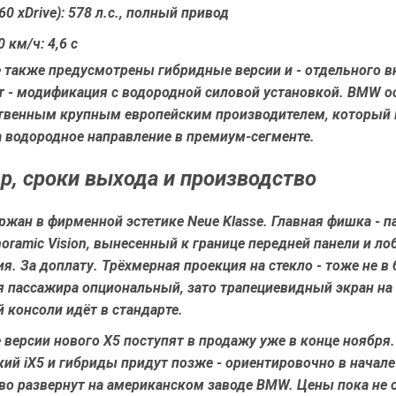
0 xDrive): 578 л.с., полный привод
 км/ч: 4,6 с
е также предусмотрены гибридные версии и - отдельного 
т - модификация с водородной силовой установкой. BMW ос
ственным крупным европейским производителем, который 
а водородное направление в премиум-сегменте.
р, сроки выхода и производство
жан в фирменной эстетике Neue Klasse. Главная фишка - 
oramic Vision, вынесенный к границе передней панели и ло
ия. За доплату. Трёхмерная проекция на стекло - тоже не в 
я пассажира опциональный, зато трапециевидный экран на
 консоли идёт в стандарте.
версии нового X5 поступят в продажу уже в конце ноября.
ий iX5 и гибриды придут позже - ориентировочно в начале
во развернут на американском заводе BMW. Цены пока не 