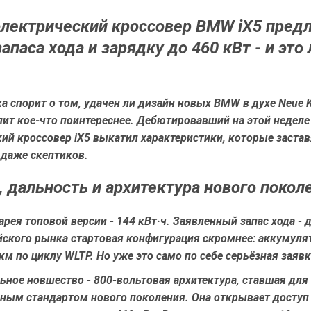
лектрический кроссовер BMW iX5 предл
запаса хода и зарядку до 460 кВт - и это
а спорит о том, удачен ли дизайн новых BMW в духе Neue K
ит кое-что поинтереснее. Дебютировавший на этой неделе
ий кроссовер iX5 выкатил характеристики, которые застав
 даже скептиков.
, дальность и архитектура нового покол
арея топовой версии - 144 кВт·ч. Заявленный запас хода - 
йского рынка стартовая конфигурация скромнее: аккумулят
 км по циклу WLTP. Но уже это само по себе серьёзная заявк
ьное новшество - 800-вольтовая архитектура, ставшая дл
ным стандартом нового поколения. Она открывает доступ