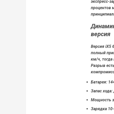
экспресс-за
процентов м
принципиаль
Динамик
версия
Версия iX5 
полный прив
км/ч, тогда
Разрыв есть
компромисс
Батарея: 14
Запас хода:
Мощность з
Зарядка 10