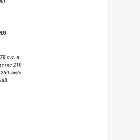
80
ая
8 л.с. и
метке 210
 250 км/ч.
чий