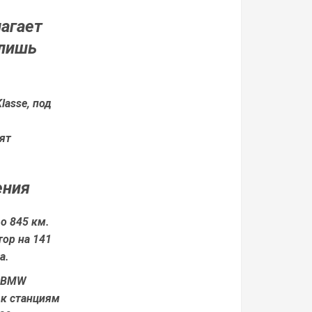
агает
 лишь
lasse, под
ят
ения
до 845 км.
ор на 141
а.
я BMW
 к станциям