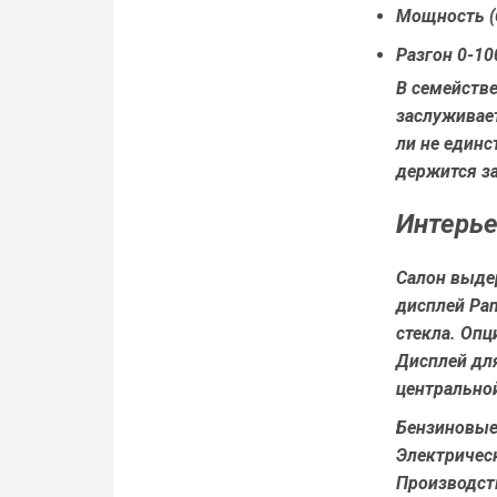
Мощность (6
Разгон 0-100
В семейств
заслуживае
ли не един
держится з
Интерье
Салон выдер
дисплей Pan
стекла. Опц
Дисплей дл
центральной
Бензиновые 
Электрическ
Производст