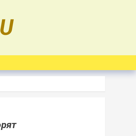
RU
орят