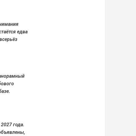
внимания
таётся едва
всерьёз
панорамный
бового
базе.
 2027 года.
объявлены,