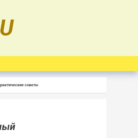
RU
 практические советы
бный