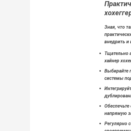
Практич
хохегге
Зная, что т
практическ
внедрить и 
Тщательно 
хайнер хохе
Выбирайте 
системы под
Интегрируй
дублирован
Обеспечьте
напрямую з
Регулярно с
своевремен