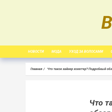
Skip
to
B
content
НОВОСТИ
МОДА
УХОД ЗА ВОЛОСАМИ
Главная
Что такое хайнер хохеггер? Подробный об
Что т