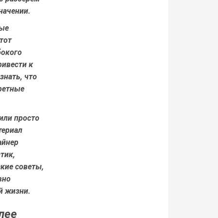
начении.
рые
тот
бокого
ривести к
знать, что
кретные
или просто
териал
айнер
тик,
ские советы,
вно
й жизни.
лее