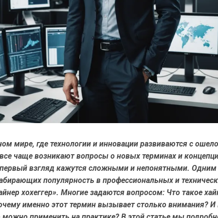
ном мире, где технологии и инновации развиваются с оше
все чаще возникают вопросы о новых терминах и концепци
 первый взгляд кажутся сложными и непонятными. Одним 
набирающих популярность в профессиональных и технически
айнер хохеггер». Многие задаются вопросом:
Что такое хай
чему именно этот термин вызывает столько внимания? И
о можно применить на практике? В этой статье мы подробн