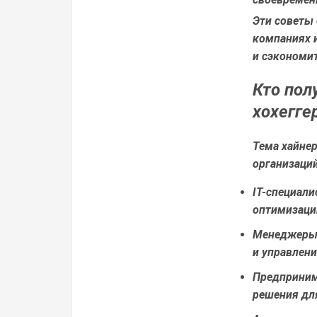
Эти советы 
компаниях 
и сэкономит
Кто пол
хохегге
Тема хайнер
организаций
IT-специали
оптимизаци
Менеджеры
и управлени
Предприним
решения дл