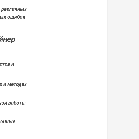
в различных
ных ошибок
йнер
стов и
х и методах
ной работы
ионные