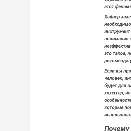
этот феноме
Хайнер хох
необходимо
инструмент 
понимания э
неэффективн
это такое, 
рекомендац
Если вы пр
человек, и
будет для в
хохеггер, н
особенносте
которые по
использоват
Почему 