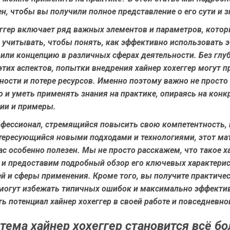
н, чтобы вы получили полное представление о его сути и з
еггер включает ряд важных элементов и параметров, кото
 учитывать, чтобы понять, как эффективно использовать э
или концепцию в различных сферах деятельности. Без глу
тих аспектов, попытки внедрения хайнер хохеггер могут п
ости и потере ресурсов. Именно поэтому важно не просто 
но и уметь применять знания на практике, опираясь на кон
ии и примеры.
офессионал, стремящийся повысить свою компетентность, 
нтересующийся новыми подходами и технологиями, этот ма
ас особенно полезен. Мы не просто расскажем, что такое х
о и предоставим подробный обзор его ключевых характерис
й и сферы применения. Кроме того, вы получите практиче
могут избежать типичных ошибок и максимально эффекти
ь потенциал хайнер хохеггер в своей работе и повседневно
тема хайнер хохеггер становится всё бо