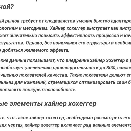
ной?
й рынок требует от специалистов умения быстро адаптиро
логиям и методикам. Хайнер хохеггер выступает как инст
жет значительно повысить эффективность процессов и ка
зультатов. Однако, без понимания его структуры и особен
 добиться желаемого эффекта.
кие данные показывают, что внедрение хайнер хохеггер в
пособствует увеличению производительности до 30%, сниж
учшению показателей качества. Такие показатели делают е
льным для компаний, стремящихся оптимизировать свои б
 повысить конкурентоспособность.
е элементы хайнер хохеггер
ь, что такое хайнер хохеггер, необходимо рассмотреть ег
щих чертах, хайнер хохеггер включает ряд важных элемент