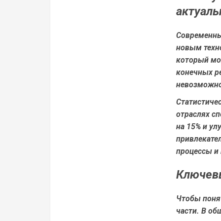
актуаль
Современны
новым техно
который мо
конечных ре
невозможно
Статистичес
отраслях с
на 15% и ул
привлекате
процессы и
Ключевы
Чтобы понят
части. В об