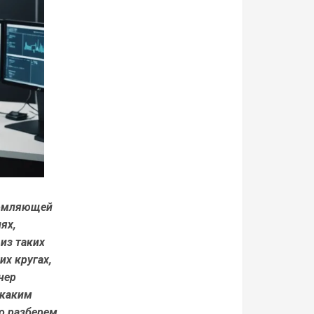
ломляющей
ях,
из таких
х кругах,
нер
 каким
о разберем