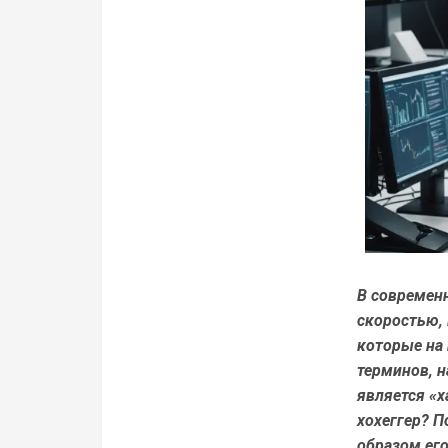
В современ
скоростью, 
которые на
терминов, 
является «х
хохеггер?
По
образом ег