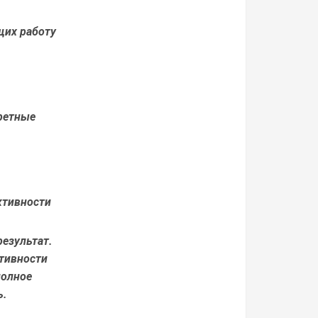
щих работу
ретные
ктивности
результат.
тивности
полное
ь.