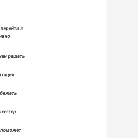
 перейти к
ивно
жен решать
птации
збежать
охеггер
 поможет