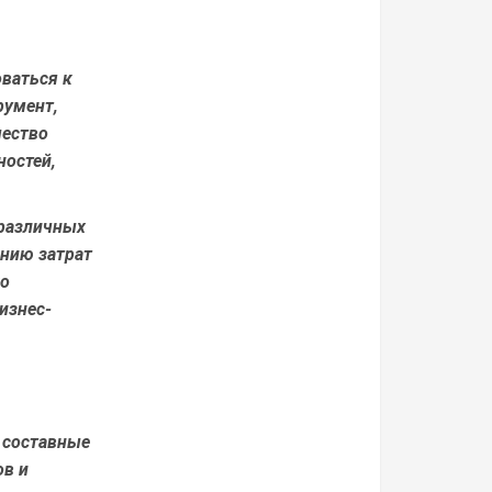
ваться к
румент,
чество
ностей,
 различных
ению затрат
го
изнес-
о составные
ов и