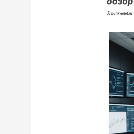
обзор
butikviolet.ru