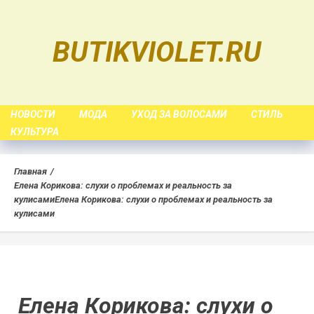
Skip
to
BUTIKVIOLET.RU
content
НОВОСТИ
МОДА
УХОД ЗА ВОЛОСАМИ
СТИЛЬ
КУЛЬТУРА
Главная
Елена Корикова: слухи о проблемах и реальность за
кулисами
Елена Корикова: слухи о проблемах и реальность за
кулисами
Елена Корикова: слухи о