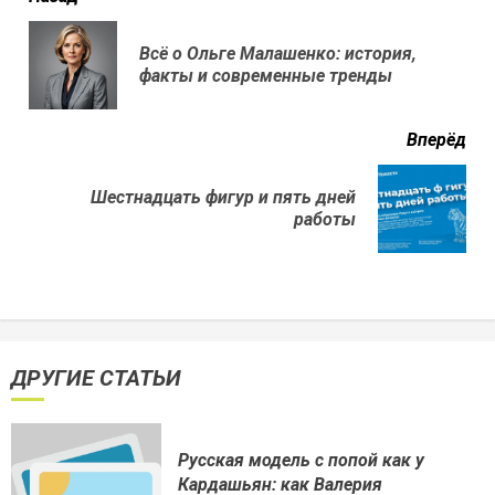
еще
Всё о Ольге Малашенко: история,
Пр
факты и современные тренды
нов
Вперёд
Шестнадцать фигур и пять дней
Next
работы
post:
ДРУГИЕ СТАТЬИ
Русская модель с попой как у
Кардашьян: как Валерия