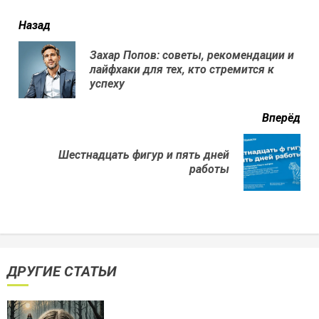
читать
Назад
еще
Захар Попов: советы, рекомендации и
Пр
лайфхаки для тех, кто стремится к
нов
успеху
Вперёд
Шестнадцать фигур и пять дней
Next
работы
post:
ДРУГИЕ СТАТЬИ