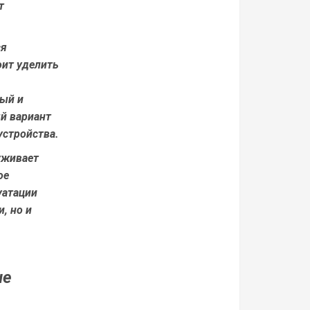
т
ся
оит уделить
ый и
й вариант
устройства.
уживает
ое
уатации
, но и
не