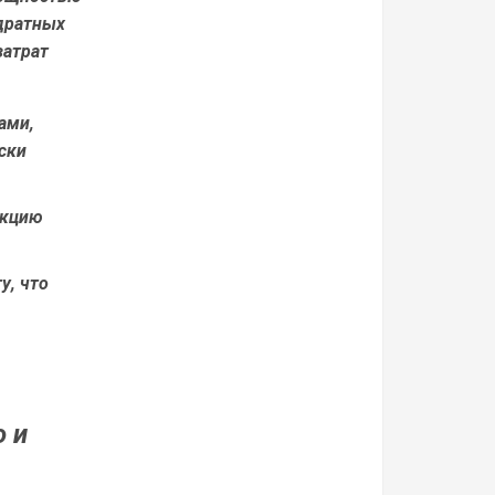
адратных
затрат
ами,
ски
нкцию
у, что
о и