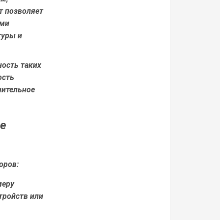
т позволяет
ыми
туры и
ость таких
ость
нительное
не
оров:
меру
тройств или