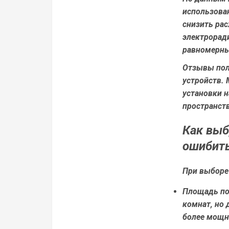
использова
снизить ра
электрорад
равномерны
Отзывы пол
устройств.
установки 
пространст
Как выб
ошибит
При выборе
Площадь п
комнат, но
более мощн