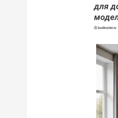
для д
моде
butikviolet.ru