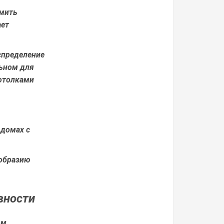
омить
ает
спределение
льном для
потолками
 домах с
ообразию
вности
ом,