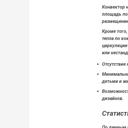
Конвектор н
площадь по
размещению
Кроме того,
тепла по ко
циркуляции
или нестан
Отсутствие 
Минимальны
детьми и ж
Возможност
дизайнов.
Статист
По данным 