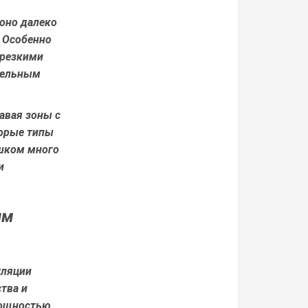
оно далеко
. Особенно
 резкими
ительным
авая зоны с
торые типы
ишком много
и
им
уляции
ства и
мощностью