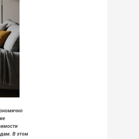
кономично
ие
оимости
дам. В этом