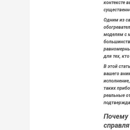
контексте 
существенно
Одним из с
обогревате
моделям с 
большинств
равномерны
для тех, кт
В этой стат
вашего вним
исполнение,
таких прибо
реальные от
подтвержда
Почему 
справля