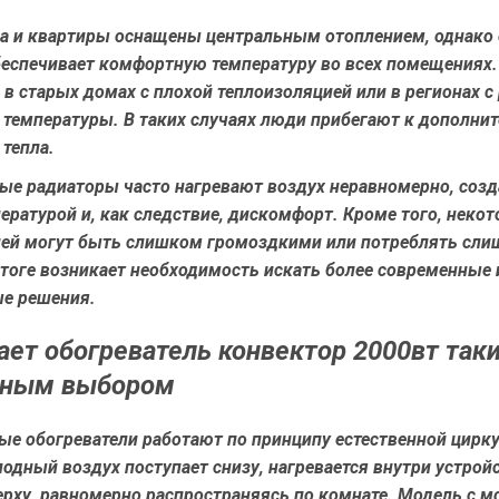
а и квартиры оснащены центральным отоплением, однако 
обеспечивает комфортную температуру во всех помещениях
 в старых домах с плохой теплоизоляцией или в регионах с
 температуры. В таких случаях люди прибегают к дополн
тепла.
ые радиаторы часто нагревают воздух неравномерно, созд
ературой и, как следствие, дискомфорт. Кроме того, неко
лей могут быть слишком громоздкими или потреблять сл
итоге возникает необходимость искать более современные 
е решения.
ает обогреватель конвектор 2000вт так
рным выбором
ые обогреватели работают по принципу естественной цирк
лодный воздух поступает снизу, нагревается внутри устрой
ерху, равномерно распространяясь по комнате. Модель с 