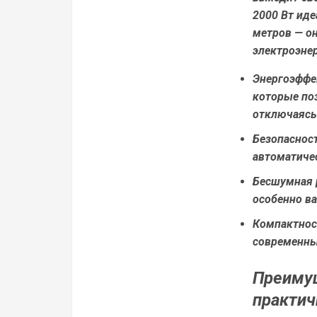
2000 Вт ид
метров — о
электроэнер
Энергоэффе
которые по
отключаясь
Безопасност
автоматиче
Бесшумная 
особенно ва
Компактност
современны
Преимущ
практич