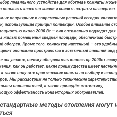
выбор правильного устройства для обогрева комнаты може
 повысить качество жизни и снизить затраты на энергию.
амых популярных и современных решений сегодня являют
ли, использующие принцип конвекции. Особое внимание ст
мощностью около 2000 Вт — они оптимально подходят для
а жилых помещений средней площади, обеспечивая быстр
й обогрев. Кроме того, конвектор настенный — это удобны
о ценит экономию пространства и эстетичный внешний вид 
ье вы узнаете, почему обогреватель конвектор 2000вт засл
ания, как он работает, какие преимущества имеет настенн
 а также получите практические советы по выбору и экспл
ров. Мы рассмотрим не только технические характеристики
зывы пользователей, а также приведём статистику,
ющую эффективность конвекторных обогревателей.
стандартные методы отопления могут 
ться