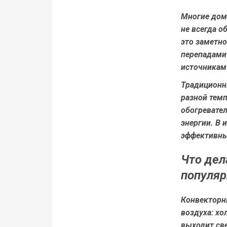
Многие дом
не всегда 
это заметно
перепадами
источникам 
Традиционн
разной темп
обогревате
энергии. В 
эффективны
Что дел
популя
Конвекторн
воздуха: хо
выходит св