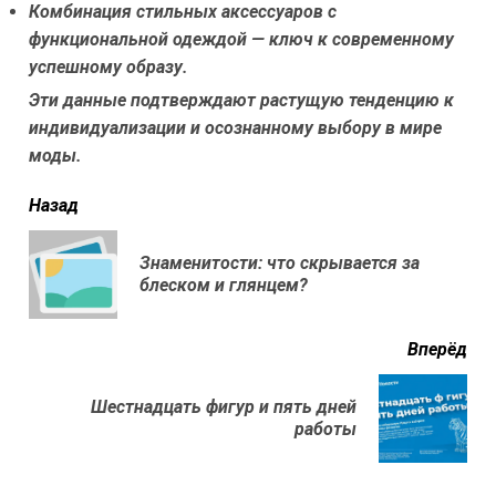
Комбинация стильных аксессуаров с
функциональной одеждой — ключ к современному
успешному образу.
Эти данные подтверждают растущую тенденцию к
индивидуализации и осознанному выбору в мире
моды.
читать
Назад
еще
Знаменитости: что скрывается за
Пр
блеском и глянцем?
нов
Вперёд
Шестнадцать фигур и пять дней
Next
работы
post: