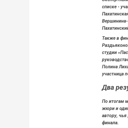
списке - у
Пахатинска
Вершинина-
Пахатински
Также в фи
Раздьяконов
студии «Пас
руководств
Полина Лиха
участница 
Два рез
По итогам 
жюри и один
автору, чья
финала.