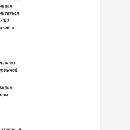
иваля-
считаться
7:00
атий, а
исывают
ережной.
ёмные
анам
этапов. В