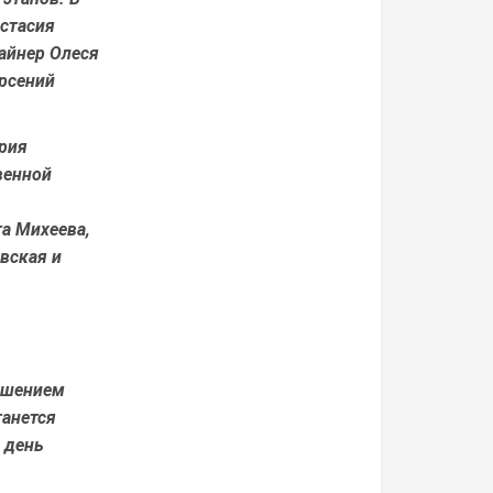
стасия
айнер Олеся
Арсений
ария
венной
а Михеева,
вская и
решением
танется
 день