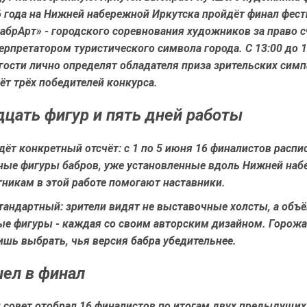
 года на Нижней набережной Иркутска пройдёт финал фест
абрАрт» - городского соревнования художников за право 
рпретатором туристического символа города. С 13:00 до 1
гости лично определят обладателя приза зрительских симп
т трёх победителей конкурса.
цать фигур и пять дней работы
дёт конкретный отсчёт: с 1 по 5 июня 16 финалистов расп
ные фигуры бабров, уже установленные вдоль Нижней наб
никам в этой работе помогают наставники.
тандартный: зрители видят не выставочные холсты, а объ
ые фигуры - каждая со своим авторским дизайном. Горож
ишь выбрать, чья версия бабра убедительнее.
ел в финал
совет отобрал 16 финалистов по итогам двух предыдущих 