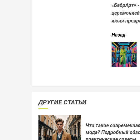
«БабрАрт» -
церемонией
июня превра
читать
Назад
еще
ДРУГИЕ СТАТЬИ
Что такое современна
мода? Подробный обзо
практические советы