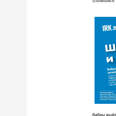
butikviolet.ru
Бабры выйд