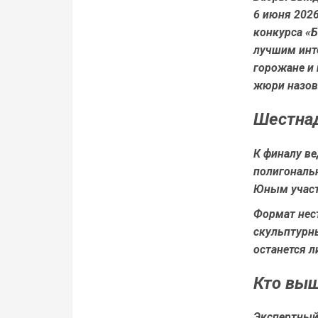
6 июня 2026
конкурса «Б
лучшим инте
горожане и 
жюри назовё
Шестнад
К финалу ве
полигональ
Юным участ
Формат нес
скульптурн
останется л
Кто выш
Экспертный 