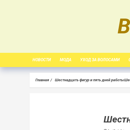
Skip
to
B
content
НОВОСТИ
МОДА
УХОД ЗА ВОЛОСАМИ
Главная
Шестнадцать фигур и пять дней работы
Шес
Шестн