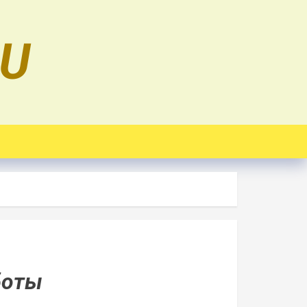
RU
боты