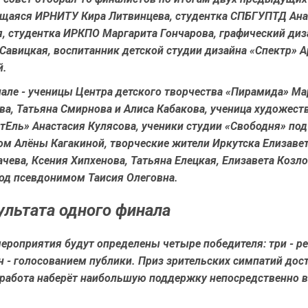
чащаяся ИРНИТУ Кира Литвинцева, студентка СПБГУПТД Ана
я, студентка ИРКПО Маргарита Гончарова, графический диз
Савицкая, воспитанник детской студии дизайна «Спектр» 
й.
нале - ученицы Центра детского творчества «Пирамида» М
а, Татьяна Смирнова и Алиса Кабакова, ученица художест
тЕль» Анастасия Кулясова, ученики студии «Свободня» под
ом Алёны Кагакиной, творческие жители Иркутска Елизавет
чева, Ксения Хипхенова, Татьяна Елецкая, Елизавета Козло
под псевдонимом Таисия Олеговна.
ультата одного финала
мероприятия будут определены четыре победителя: три - 
 - голосованием публики. Приз зрительских симпатий дос
 работа наберёт наибольшую поддержку непосредственно в